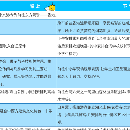
乘京港专列前往东方明珠——香港。
乘车前往香港迪斯尼乐园，享受精彩的迪斯
界，晚上并欣赏梦幻的烟花汇演。送酒店安
下午安排乘机由香港直飞台湾南部最大的城
领取入台证原件
达后安排欢迎晚宴
.(
其中安排台湾学校校长
予学生指导
)
物馆，展示与科技相关主题、推
众休闲与终身学习为其主要功
前往中小学现场观摩表演
.
让学生相互见面
、研究、展示等功能，才能以最
知名人士致词。交换心得
.
前。
高雄港
/
寿山公园，特别安排到高雄
前往台湾八景之一阿里山森林游乐区
(
姊妹
木群等
).
日月潭，搭船游湖饱览湖光山色
(
玄奘寺
.
文
融合中西方建筑文化特色，非常
塔
…)/
集集武昌宫
/
并安排到台中港区艺术中
观
.