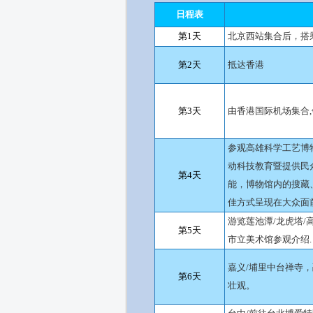
日程表
第1天
北京西站集合后，搭
第2天
抵达香港
第3天
由香港国际机场集合
,
参观高雄科学工艺博
动科技教育暨提供民
第4天
能，博物馆内的搜藏
佳方式呈现在大众面
游览莲池潭
/
龙虎塔
/
第5天
市立美术馆参观介绍
.
嘉义
/
埔里中台禅寺，
第6天
壮观。