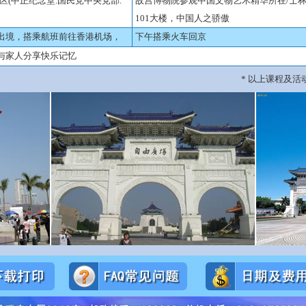
区
(
中正纪念堂
.
国民党中央党部
.
故宫博物院参观中国文物艺术精华所在
/
士
101
大楼，中国人之骄傲
出境，搭乘航班前往香港机场，
下午搭乘火车回京
与家人分享快乐记忆
*
以上课程及活