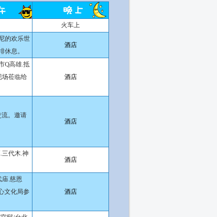
火车上
尼的欢乐世
酒店
排休息。
市
Q
高雄
.
抵
现场莅临给
酒店
交流。邀请
酒店
潭
.
三代木
.
神
酒店
武庙
.
慈恩
心文化局参
酒店