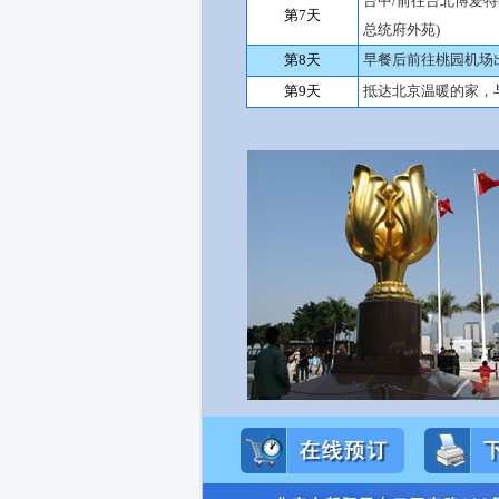
台中
/
前往台北博爱特
第7天
总统府外苑
)
第8天
早餐后前往桃园机场
第9天
抵达北京温暖的家，